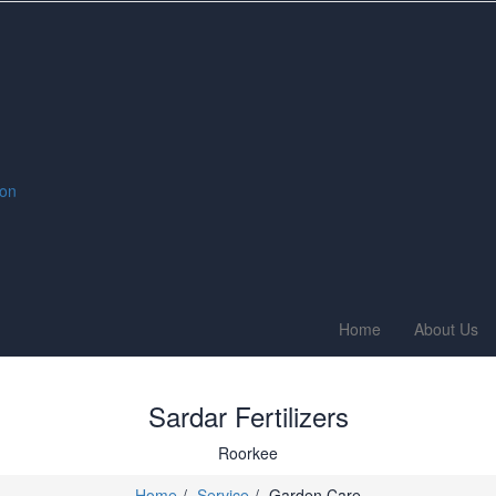
ion
Home
About Us
Sardar Fertilizers
Roorkee
Home
Service
Garden Care