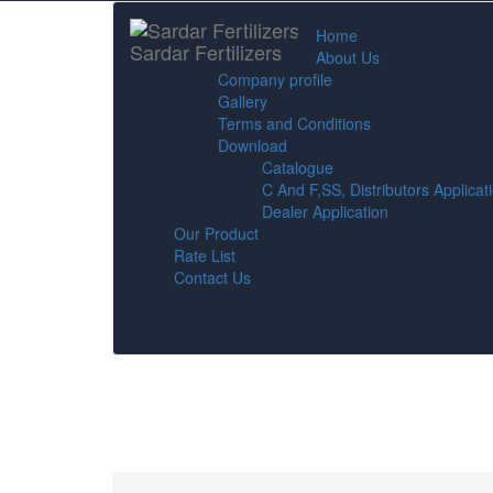
Home
Sardar Fertilizers
About Us
Company profile
Gallery
Terms and Conditions
Download
Catalogue
C And F,SS, Distributors Applicat
Dealer Application
Our Product
Rate List
Contact Us