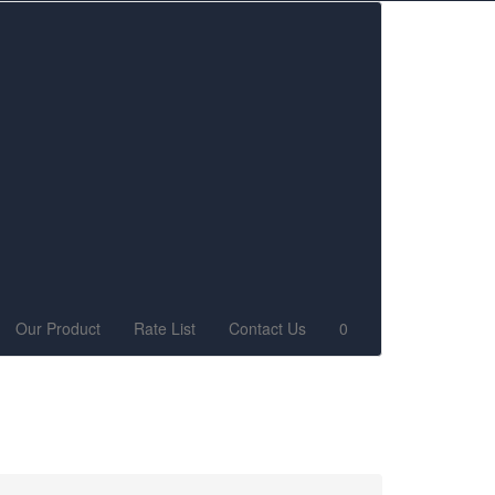
Our Product
Rate List
Contact Us
0